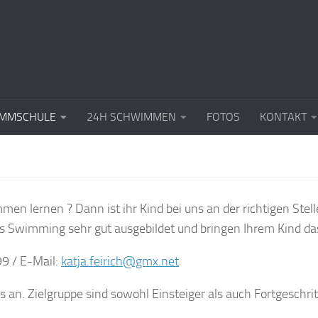
MMSCHULE
24H SCHWIMMEN
FOTOS
KONTAKT
mmen lernen ? Dann ist ihr Kind bei uns an der richtigen Ste
 Swimming sehr gut ausgebildet und bringen Ihrem Kind da
99 / E-Mail:
katja.feirich@gmx.net
 an. Zielgruppe sind sowohl Einsteiger als auch Fortgeschri