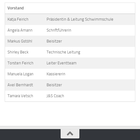
Vorstand
Katja Feirich
Präsidentin & Leitung Schwimmschule
Angela Amann
Schriftführerin
Markus Gstöhl
Beisitzer
Shirley Beck
Technische Leitung
Torsten Feirich
Leiter Eventteam
Manuela Logan
Kassiererin
Axel Bernhardt
Beisitzer
Tamara Vetsch
J&S Coach